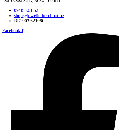
Dorp-Oost 32 D, 9080 Lochristi
09/355.61.52
shop@juwelierimschoot.be
BE1003.621980
Facebook-f