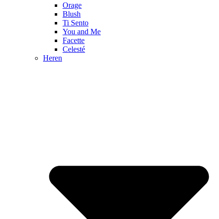
Orage
Blush
Ti Sento
You and Me
Facette
Celesté
Heren