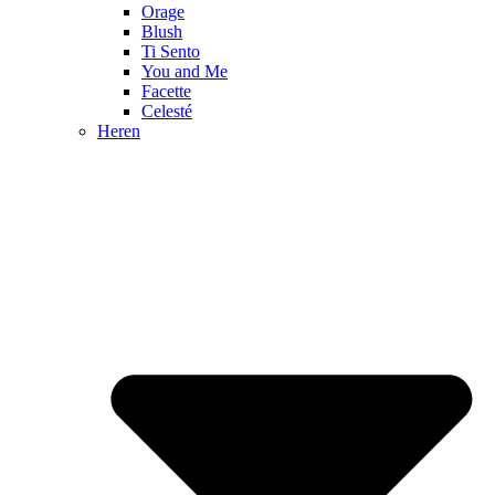
Orage
Blush
Ti Sento
You and Me
Facette
Celesté
Heren