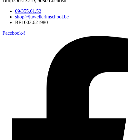
Dorp-Oost 32 D, 9080 Lochristi
09/355.61.52
shop@juwelierimschoot.be
BE1003.621980
Facebook-f