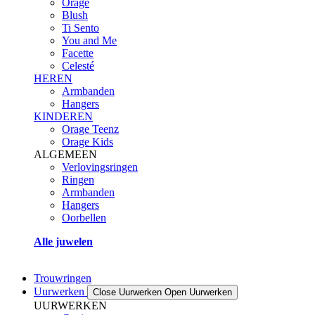
Orage
Blush
Ti Sento
You and Me
Facette
Celesté
HEREN
Armbanden
Hangers
KINDEREN
Orage Teenz
Orage Kids
ALGEMEEN
Verlovingsringen
Ringen
Armbanden
Hangers
Oorbellen
Alle juwelen
Trouwringen
Uurwerken
Close Uurwerken
Open Uurwerken
UURWERKEN