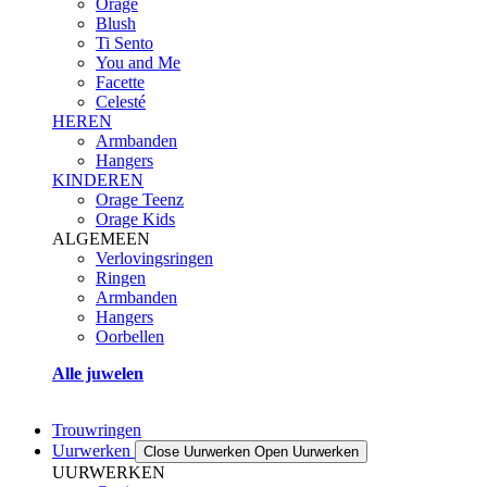
Orage
Blush
Ti Sento
You and Me
Facette
Celesté
HEREN
Armbanden
Hangers
KINDEREN
Orage Teenz
Orage Kids
ALGEMEEN
Verlovingsringen
Ringen
Armbanden
Hangers
Oorbellen
Alle juwelen
Trouwringen
Uurwerken
Close Uurwerken
Open Uurwerken
UURWERKEN