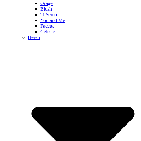
Orage
Blush
Ti Sento
You and Me
Facette
Celesté
Heren