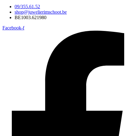
09/355.61.52
shop@juwelierimschoot.be
BE1003.621980
Facebook-f